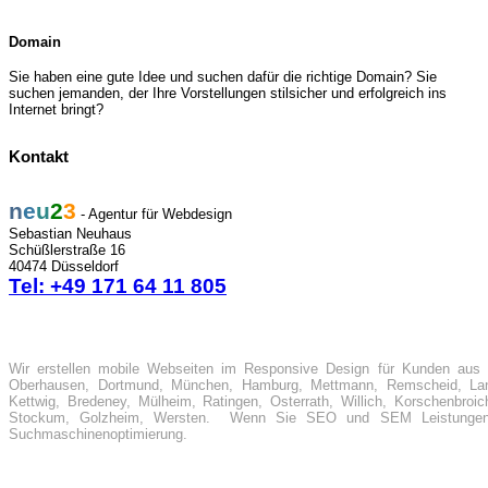
Domain
Sie haben eine gute Idee und suchen dafür die richtige Domain? Sie
suchen jemanden, der Ihre Vorstellungen stilsicher und erfolgreich ins
Internet bringt?
Kontakt
n
e
u
2
3
- Agentur für Webdesign
Sebastian Neuhaus
Schüßlerstraße 16
40474 Düsseldorf
Tel: +49 171 64 11 805
Wir erstellen mobile Webseiten im Responsive Design für Kunden aus 
Oberhausen, Dortmund, München, Hamburg, Mettmann, Remscheid, Lang
Kettwig, Bredeney, Mülheim, Ratingen, Osterrath, Willich, Korschenbroic
Stockum, Golzheim, Wersten. Wenn Sie SEO und SEM Leistungen s
Suchmaschinenoptimierung.