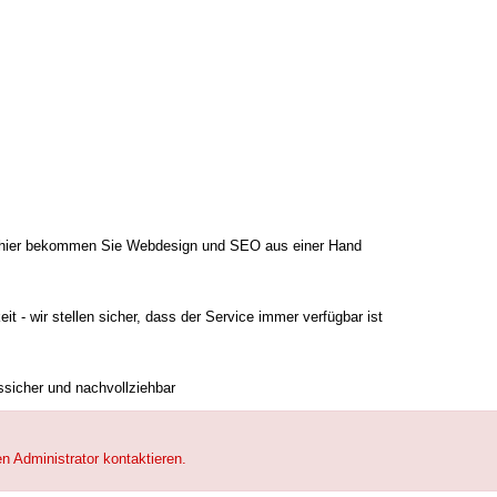
House Club
Immobilien
Beautylounge
l - hier bekommen Sie Webdesign und SEO aus einer Hand
Disc Jockey
t - wir stellen sicher, dass der Service immer verfügbar ist
Nanny Portal
tssicher und nachvollziehbar
Büromöbel
n Administrator kontaktieren.