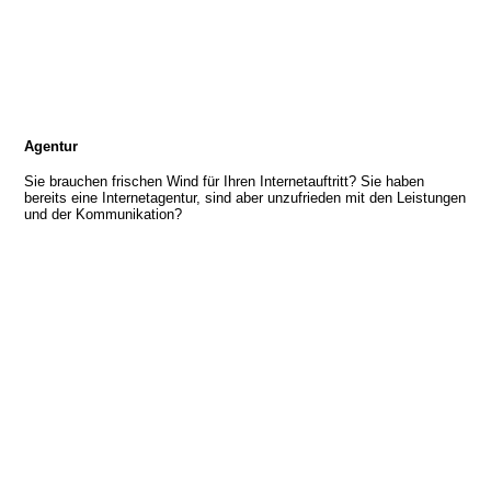
für Webdesign
zen
Webdesign & Programmierung
Agentur
Hotel Mallorca
Sie brauchen frischen Wind für Ihren Internetauftritt? Sie haben
bereits eine Internetagentur, sind aber unzufrieden mit den Leistungen
und der Kommunikation?
Künstleragentur
Zahnärztin
Sportverein
TOP Restaurant