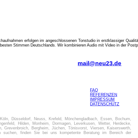
sswort vergessen?
für Webdesign
zen
Webdesign & Programmierung
chaufnahmen erfolgen im angeschlossenen Tonstudio in erstklassiger Qualität
Hotel Mallorca
 besten Stimmen Deutschlands. Wir kombinieren Audio mit Video in der Postp
mail@neu23.de
Künstleragentur
Zahnärztin
FAQ
REFERENZEN
IMPRESSUM
DATENSCHUTZ
Sportverein
Köln, Düsseldorf, Neuss, Krefeld, Mönchengladbach, Essen, Bochum,
enfeld, Hilden, Monheim, Dormagen, Leverkusen, Wetter, Herdecke,
h, Grevenbroich, Bergheim, Jüchen, Tönisvorst, Viersen, Kaiserswerth,
TOP Restaurant
uchen, finden Sie bei uns kompetente Beratung im Bereich der