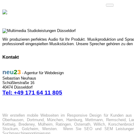
Pa
Agentur 
Team
Referen
Wir produzieren perfektes Audio für Ihr Produkt. Musikproduktion und Spra
professionell eingespielten Musikstücken. Unsere Sprecher gehören zu den
Kontakt
n
e
u
2
3
- Agentur für Webdesign
Sebastian Neuhaus
Schüßlerstraße 16
40474 Düsseldorf
Tel: +49 171 64 11 805
Wir erstellen mobile Webseiten im Responsive Design für Kunden aus 
Oberhausen, Dortmund, München, Hamburg, Mettmann, Remscheid, Lang
Kettwig, Bredeney, Mülheim, Ratingen, Osterrath, Willich, Korschenbroic
Stockum, Golzheim, Wersten. Wenn Sie SEO und SEM Leistungen s
Suchmaschinenoptimierung.